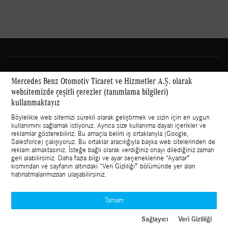
Mercedes Benz Otomotiv Ticaret ve Hizmetler A.Ş. olarak
websitemizde çeşitli çerezler (tanımlama bilgileri)
kullanmaktayız
Sosyal medyada Mercedes-Benz Hafif Ticari Araçlar:
Böylelikle web sitemizi sürekli olarak geliştirmek ve sizin için en uygun
kullanımını sağlamak istiyoruz. Ayrıca size kullanıma dayalı içerikler ve
reklamlar gösterebiliriz. Bu amaçla belirli iş ortaklarıyla (Google,
Salesforce) çalışıyoruz. Bu ortaklar aracılığıyla başka web sitelerinden de
reklam almaktasınız. İsteğe bağlı olarak verdiğiniz onayı dilediğiniz zaman
geri alabilirsiniz. Daha fazla bilgi ve ayar seçeneklerine “
Ayarlar
”
Bilgi Toplumu Hizmetleri
kısmından ve sayfanın altındaki “Veri Gizliliği” bölümünde yer alan
hatırlatmalarımızdan ulaşabilirsiniz.
© 2023 Mercedes Benz Otomotiv Ticaret ve Hizmetler A.Ş.
Ayarlar
Veri Gizliliği
Yasal Uyarılar
Tamam
İletişime Geç
Sağlayıcı
Veri Gizliliği