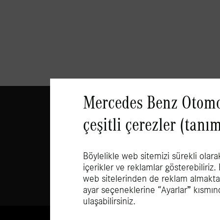
Mercedes Benz Otomot
çeşitli çerezler (tan
Sosyal medyada Mercedes-Benz Hafif Ticari Araçlar:
Böylelikle web sitemizi sürekli olara
içerikler ve reklamlar gösterebiliriz.
web sitelerinden de reklam almaktasın
ayar seçeneklerine “
Ayarlar
” kısmın
ulaşabilirsiniz.