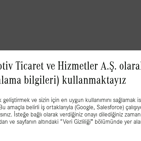
iv Ticaret ve Hizmetler A.Ş. olar
ımlama bilgileri) kullanmaktayız
k geliştirmek ve sizin için en uygun kullanımını sağlamak is
 Bu amaçla belirli iş ortaklarıyla (Google, Salesforce) çalışı
ız. İsteğe bağlı olarak verdiğiniz onayı dilediğiniz zaman ge
dan ve sayfanın altındaki “Veri Gizliliği” bölümünde yer al