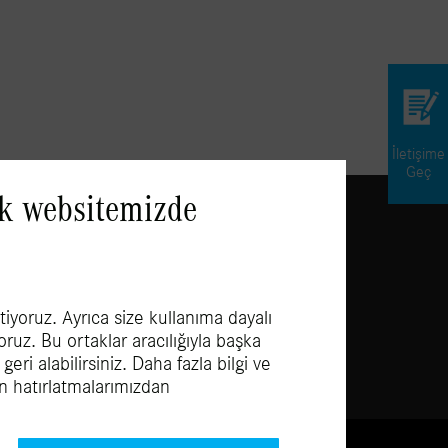
İletişime
Geç
ak websitemizde
tiyoruz. Ayrıca size kullanıma dayalı
yoruz. Bu ortaklar aracılığıyla başka
ri alabilirsiniz. Daha fazla bilgi ve
an hatırlatmalarımızdan