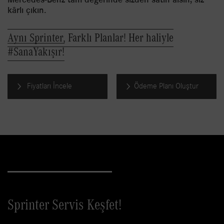
Mercedes-Benz tam değerinde sizden satın alsın, siz
kârlı çıkın.
Aynı Sprinter, Farklı Planlar! Her haliyle
#SanaYakışır!
Fiyatları İncele
Ödeme Planı Oluştur
Sprinter Servis Keşfet!