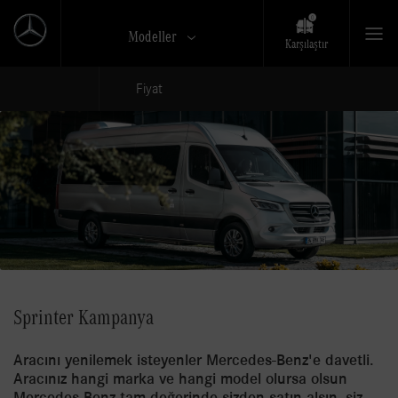
Modeller
Karşılaştır
Fiyat
Sprinter Kampanya
Aracını yenilemek isteyenler Mercedes-Benz'e davetli.
Aracınız hangi marka ve hangi model olursa olsun