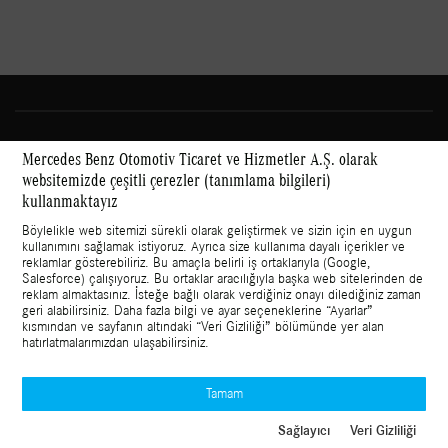
Mercedes Benz Otomotiv Ticaret ve Hizmetler A.Ş. olarak
websitemizde çeşitli çerezler (tanımlama bilgileri)
kullanmaktayız
Sosyal medyada Mercedes-Benz Hafif Ticari Araçlar:
Böylelikle web sitemizi sürekli olarak geliştirmek ve sizin için en uygun
kullanımını sağlamak istiyoruz. Ayrıca size kullanıma dayalı içerikler ve
reklamlar gösterebiliriz. Bu amaçla belirli iş ortaklarıyla (Google,
Salesforce) çalışıyoruz. Bu ortaklar aracılığıyla başka web sitelerinden de
reklam almaktasınız. İsteğe bağlı olarak verdiğiniz onayı dilediğiniz zaman
geri alabilirsiniz. Daha fazla bilgi ve ayar seçeneklerine “
Ayarlar
”
Bilgi Toplumu Hizmetleri
kısmından ve sayfanın altındaki “Veri Gizliliği” bölümünde yer alan
hatırlatmalarımızdan ulaşabilirsiniz.
© 2023 Mercedes Benz Otomotiv Ticaret ve Hizmetler A.Ş.
Ayarlar
Veri Gizliliği
Yasal Uyarılar
Tamam
İletişime Geç
Sağlayıcı
Veri Gizliliği