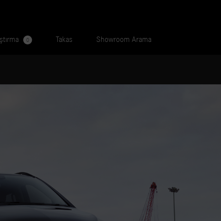
aştırma
Takas
Showroom Arama
0