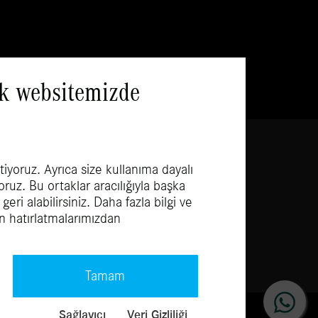
ak websitemizde
 sizden satın alsın, siz kârlı
tiyoruz. Ayrıca size kullanıma dayalı
yoruz. Bu ortaklar aracılığıyla başka
ri alabilirsiniz. Daha fazla bilgi ve
an hatırlatmalarımızdan
Tamam
Sağlayıcı
Veri Gizliliği