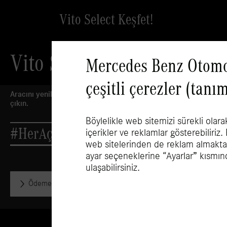
Vito Select Keşfet!
Vito Select
Mercedes Benz Otomot
çeşitli çerezler (tan
Aracını yenilemek isteyenler Mercedes-Benz'e davetli. Aracınız 
çıkın.
Böylelikle web sitemizi sürekli olara
#HerAçıdanGüzel
içerikler ve reklamlar gösterebiliriz.
web sitelerinden de reklam almaktasın
Sosyal medyada Mercedes-Benz Hafif Ticari Araçlar:
ayar seçeneklerine “
Ayarlar
” kısmın
ulaşabilirsiniz.
Ödeme Planı Oluştur
Fiyatları İncele