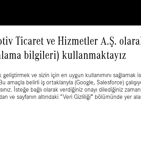
iv Ticaret ve Hizmetler A.Ş. olar
ımlama bilgileri) kullanmaktayız
hangi marka ve hangi model olursa olsun Mercedes-Benz tam değerinde
k geliştirmek ve sizin için en uygun kullanımını sağlamak is
 Bu amaçla belirli iş ortaklarıyla (Google, Salesforce) çalışı
ız. İsteğe bağlı olarak verdiğiniz onayı dilediğiniz zaman ge
dan ve sayfanın altındaki “Veri Gizliliği” bölümünde yer al